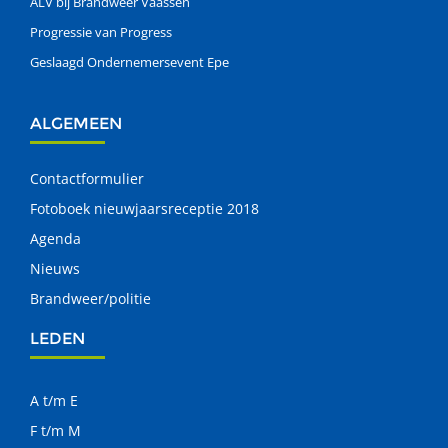
ALV bij Brandweer Vaassen
Progressie van Progress
Geslaagd Ondernemersevent Epe
ALGEMEEN
Contactformulier
Fotoboek nieuwjaarsreceptie 2018
Agenda
Nieuws
Brandweer/politie
LEDEN
A t/m E
F t/m M