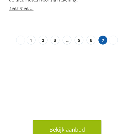
de 'sleurhutten'voor zijn rekening.
Lees meer...
1
2
3
...
5
6
7
OOK ONDERNEMEN OP
HET EEKTERVELD?
Bekijk aanbod